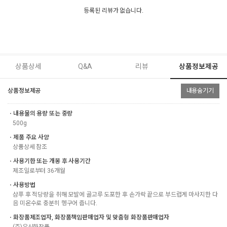
등록된 리뷰가 없습니다.
상품상세
Q&A
리뷰
상품정보제공
상품정보제공
내용숨기기
ㆍ내용물의 용량 또는 중량
500g
ㆍ제품 주요 사양
상품상세 참조
ㆍ사용기한 또는 개봉 후 사용기간
제조일로부터 36개월
ㆍ사용방법
샴푸 후 적당량을 취해 모발에 골고루 도포한 후 손가락 끝으로 부드럽게 마사지한 다
음 미온수로 충분히 헹구어 줍니다.
ㆍ화장품제조업자, 화장품책임판매업자 및 맞춤형 화장품판매업자