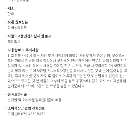
(주)우신화장품
ㆍ제조국
한국
ㆍ모든 원료성분
상세설명참조
ㆍ식품의약품안전처심사 필 문구
해당없음
ㆍ사용할 때의 주의사항
1. 화장품 사용 시 또는 사용 후 직사광선에 의하여 사용부위가 붉은 반점, 부어오름
또는 가려움증 등의 이상 증상이나 부작용이 있는 경우에는 전문의 등과 상담할 것 2.
상처가 있는 부위 등에는 사용을 자제할 것 3. 보관 및 취급 시 주의사항 가) 어린이의
손이 닿지 않는 곳에 보관할 것 나) 직사광선을 피해서 보관할 것 4. 눈에 들어갔을 때
에는 즉시 씻어낼 것 5. 사용 후 물로 씻어내지 않으면 탈모 또는 탈색의 원인이 될 수
있으므로 주의할 것 본 제품의 이상이 있을 경우 공정거래위원회 고시 소비자분쟁해
결기준에 의거하여 교환 또는 보상을 받을 수 있습니다.
ㆍ품질보증기준
관련법 및 소비자분쟁해결기준에 따름
ㆍ소비자상담 관련 전화번호
고객센터 070-4360-5470