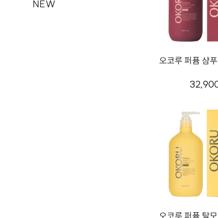
NEW
오코루 퍼퓸 샴푸 
32,90
오코루 퍼퓸 탈모 