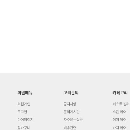
회원메뉴
고객문의
카테고리
회원가입
공지사항
베스트 셀러
로그인
문의게시판
스킨 케어
마이페이지
자주묻는질문
헤어 케어
장바구니
배송관련
바디 케어