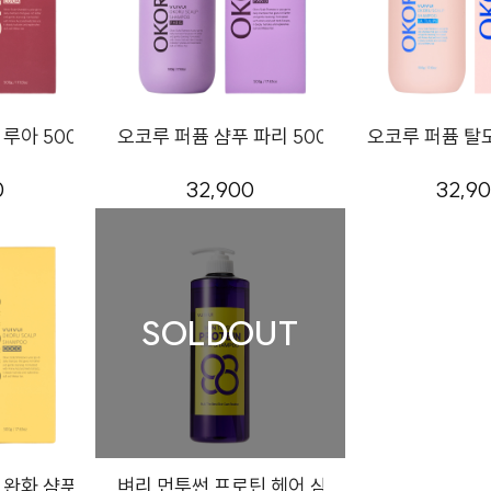
루아 500g
오코루 퍼퓸 샴푸 파리 500g
오코루 퍼퓸 탈모
0
32,900
32,9
SOLDOUT
완화 샴푸 500g 코코
벼리 먼투썬 프로틴 헤어 샴푸 1000g