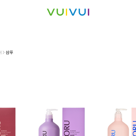
어
>
샴푸